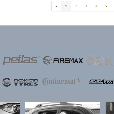
«
1
2
3
4
5