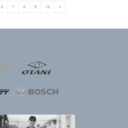
6
7
8
9
10
»