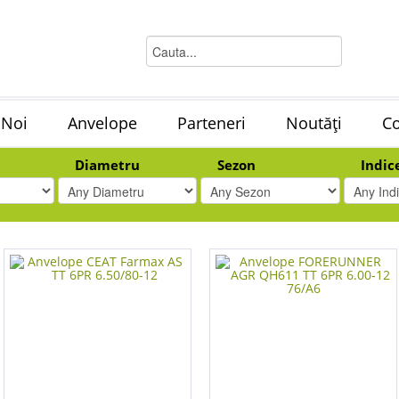
 Noi
Anvelope
Parteneri
Noutăți
Co
Diametru
Sezon
Indic