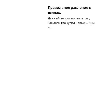
Правильное давление в
шинах.
Данный вопрос появляется у
каждого, кто купил новые шины
в...