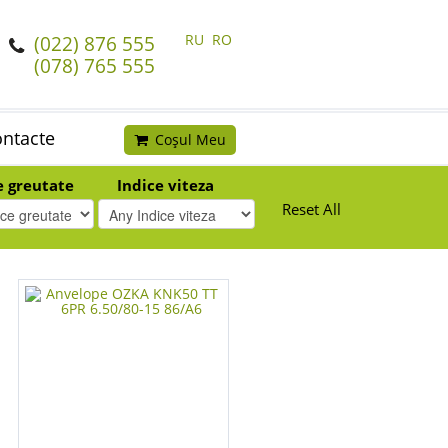
RU
RO
(022) 876 555
(078) 765 555
ntacte
Coșul Meu
e greutate
Indice viteza
Reset All