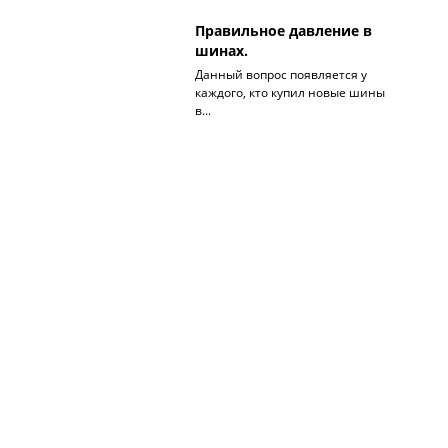
Правильное давление в
шинах.
Данный вопрос появляется у
каждого, кто купил новые шины
в...