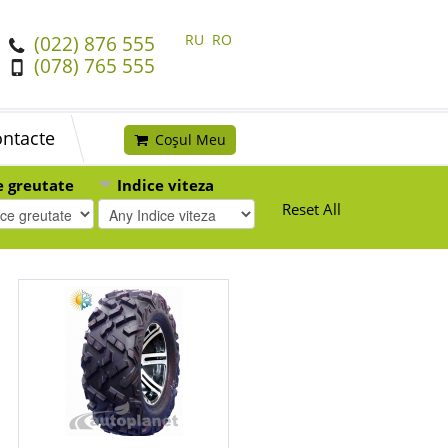
RU
RO
(022) 876 555
(078) 765 555
ntacte
Coșul Meu
e greutate
Indice viteza
Reset All