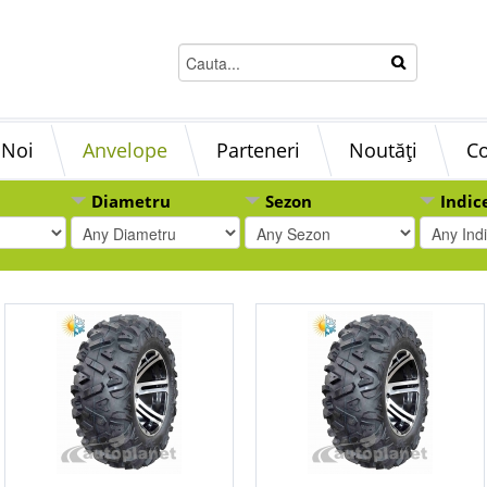
 Noi
Anvelope
Parteneri
Noutăți
Co
Diametru
Sezon
Indic