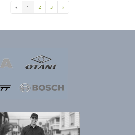
«
1
2
3
»