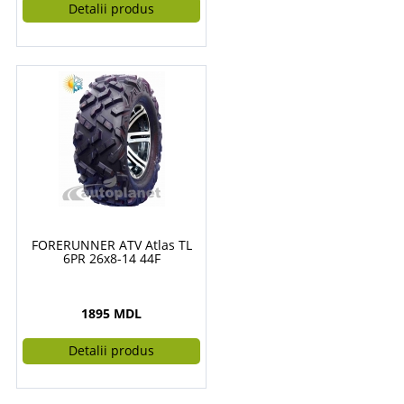
Detalii produs
FORERUNNER ATV Atlas TL
6PR 26x8-14 44F
1895 MDL
Detalii produs