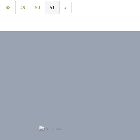
48
49
50
51
»