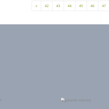
«
42
43
44
45
46
47