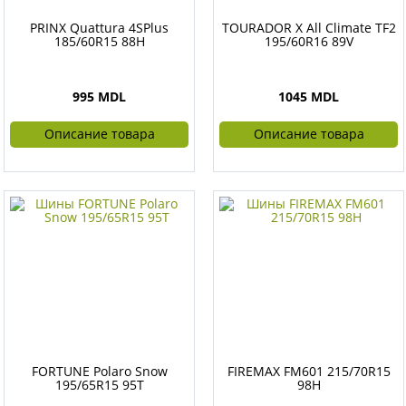
PRINX Quattura 4SPlus
TOURADOR X All Climate TF2
185/60R15 88H
195/60R16 89V
995 MDL
1045 MDL
Описание товара
Описание товара
FORTUNE Polaro Snow
FIREMAX FM601 215/70R15
195/65R15 95T
98H