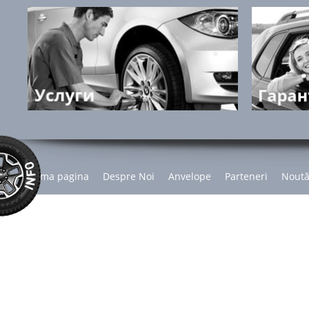
Prima pagina
Despre Noi
Anvelope
Parteneri
Noută