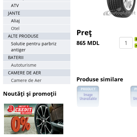
ATV
JANTE
Aliaj
Otel
Preț
ALTE PRODUSE
865 MDL
Solutie pentru parbriz
antiger
BATERII
Autoturisme
CAMERE DE AER
Produse similare
Camere de Aer
Noutăți și promoții