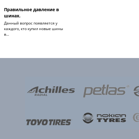
Правильное давление в
шинах.
Данный вопрос появляется у
каждого, кто купил новые шины
в...