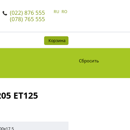
RU
RO
(022) 876 555
(078) 765 555
Корзина
Сбросить
205 ET125
00x17.5