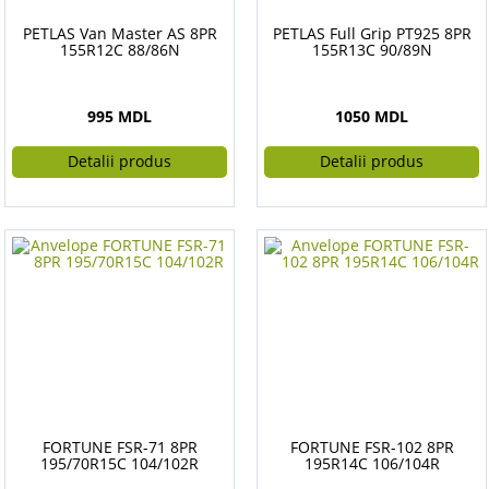
PETLAS Van Master AS 8PR
PETLAS Full Grip PT925 8PR
155R12C 88/86N
155R13C 90/89N
995 MDL
1050 MDL
Detalii produs
Detalii produs
FORTUNE FSR-71 8PR
FORTUNE FSR-102 8PR
195/70R15C 104/102R
195R14C 106/104R