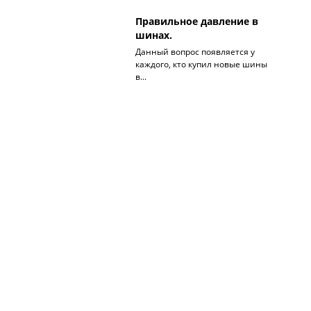
Правильное давление в
шинах.
Данный вопрос появляется у
каждого, кто купил новые шины
в...