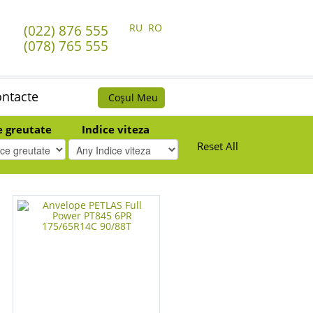
RU
RO
(022) 876 555
(078) 765 555
ntacte
Coșul Meu
e greutate
Indice viteza
Reset All