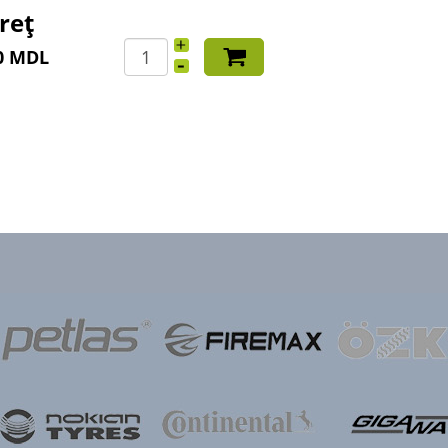
reț
0 MDL