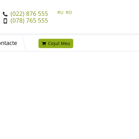
RU
RO
(022) 876 555
(078) 765 555
ntacte
Coșul Meu