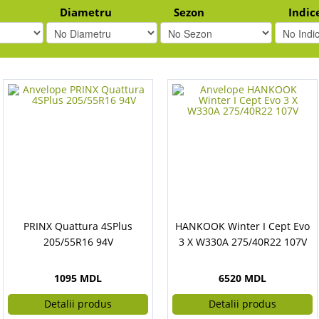
Diametru
Sezon
Indic
PRINX Quattura 4SPlus
HANKOOK Winter I Cept Evo
205/55R16 94V
3 X W330A 275/40R22 107V
1095 MDL
6520 MDL
Detalii produs
Detalii produs