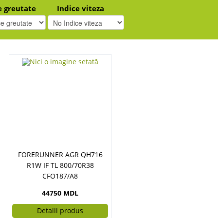
e greutate
Indice viteza
FORERUNNER AGR QH716
R1W IF TL 800/70R38
CFO187/A8
44750 MDL
Detalii produs